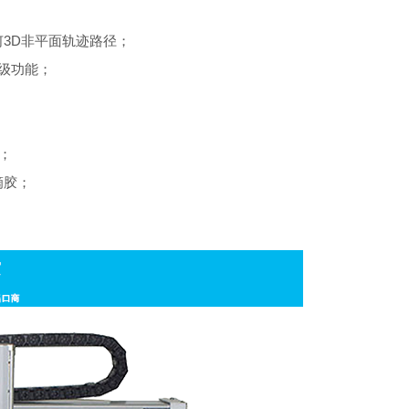
3D非平面轨迹路径；
高级功能；
；
滴胶；