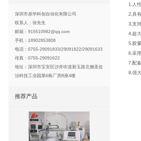
1.
深圳市鼎华科创自动化有限公司
2.
联系人：张先生
3.
邮箱：915510982@qq.com
4.超
手机：18902853808
5.
电话：0755-29091833/29091822/29091633
6.
传真：0755-29091622
7.
地址：深圳市宝安区沙井街道新玉路北侧圣佐
8.强
治科技工业园第6栋厂房B座4楼
推荐产品