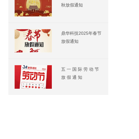
秋放假通知
鼎华科技2025年春节
放假通知
五 一 国 际 劳 动 节
放 假 通 知