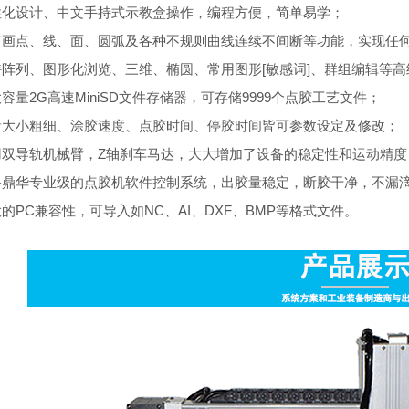
人性化设计、中文手持式示教盒操作，编程方便，简单易学；
具有画点、线、面、圆弧及各种不规则曲线连续不间断等功能，实现任何
支持阵列、图形化浏览、三维、椭圆、常用图形[敏感词]、群组编辑等
大容量2G高速MiniSD文件存储器，可存储9999个点胶工艺文件；
胶量大小粗细、涂胶速度、点胶时间、停胶时间皆可参数设定及修改；
采用双导轨机械臂，Z轴刹车马达，大大增加了设备的稳定性和运动精度
配备鼎华专业级的点胶机软件控制系统，出胶量稳定，断胶干净，不漏
大的PC兼容性，可导入如NC、AI、DXF、BMP等格式文件。