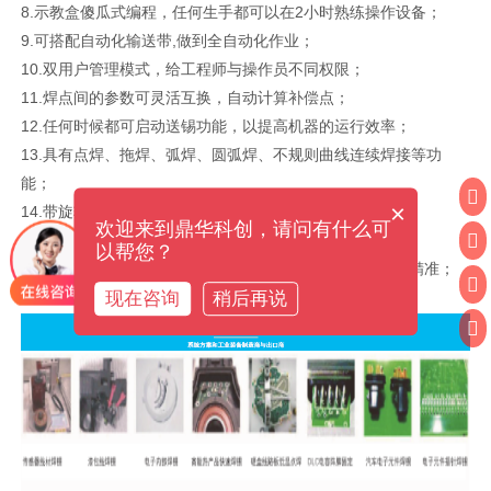
8.示教盒傻瓜式编程，任何生手都可以在2小时熟练操作设备；
9.可搭配自动化输送带,做到全自动化作业；
10.双用户管理模式，给工程师与操作员不同权限；
11.焊点间的参数可灵活互换，自动计算补偿点；
12.任何时候都可启动送锡功能，以提高机器的运行效率；
13.具有点焊、拖焊、弧焊、圆弧焊、不规则曲线连续焊接等功
能；
×
14.带旋转校正功能，优化功能，误操作纠正功能；
欢迎来到鼎华科创，请问有什么可
15.导入焊锡参数模块，每个点的速度可独自调试设置；
以帮您？
16.±0.02㎜的重复运动精度,在生产的过程中确保焊接位置精准；
现在咨询
稍后再说
17.文件名可以输入中英文数字并保存。