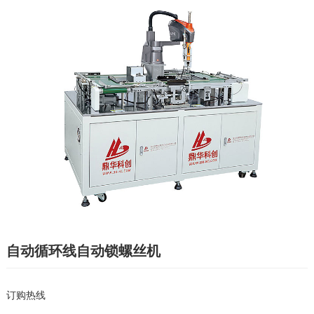
自动循环线自动锁螺丝机
订购热线