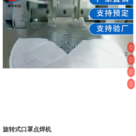
旋转式口罩点焊机