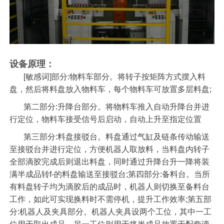
设备原理：
[敏感词]部分:物料车部分。将转子按矩阵方式摆入料
盘，然后将料盘放入物料车，每个物料车可放置多层料盘;
第二部分:升降台部分。将物料车推入自动升降台并进
行定位，物料车接受信号后启动，自动上升至指定位置
第三部分:料盘接驳台。料盘通过气缸及链条传动输送
至接驳台并进行定位，方便机器人取放料，当料盘内转子
全部滴胶完成后则退出料盘，同时通过升降台升一降将装
满半成品转f-的料盘输送至接驳台;第四部分:备料台。当所
有料盘转子均为滴胶后的成品时，机器人则切换至备料台
工作，如此可实现换料时不需停机，提升工作效率;第五部
分:机器人及夹具部分。机器人夹具设两个工位，其中一工