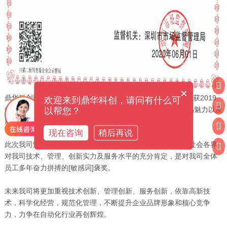
×
鼎华科创以卓越的品质,凭借强大的市场竞争力和品牌发展力,获2019
欢迎来到鼎华科创，请问有什么可
年度广东省“守合同重信用”企业证书，彰显鼎华科创品牌产品魅力以及
以帮您？
服务水平。
现在咨询
稍后再说
此次我司荣获2019年度广东省“守合同重信用”企业证书，是社会各界
对我司技术、管理、创新实力及服务水平的充分肯定，是对我司全体
员工多年奋力拼搏的[敏感词]褒奖。
未来我司将更加重视技术创新、管理创新、服务创新，依靠高新技
术，科学化经营，规范化管理，不断提升企业品牌形象和核心竞争
力，力争在自动化行业再创辉煌。